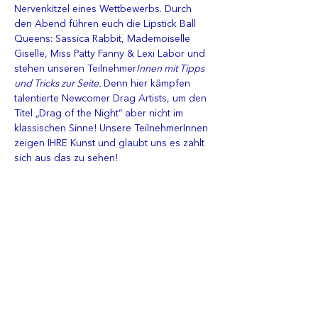
Nervenkitzel eines Wettbewerbs. Durch 
den Abend führen euch die Lipstick Ball 
Queens: Sassica Rabbit, Mademoiselle 
Giselle, Miss Patty Fanny & Lexi Labor und 
stehen unseren Teilnehmer
Innen mit Tipps 
und Tricks zur Seite. 
Denn hier kämpfen 
talentierte Newcomer Drag Artists, um den 
Titel „Drag of the Night“ aber nicht im 
klassischen Sinne! Unsere TeilnehmerInnen 
zeigen IHRE Kunst und glaubt uns es zahlt 
sich aus das zu sehen! 
Auf die/den Gewinner*In wartet ein 
großartiges „Drag Starter-Paket“! 
Wer schnappt sich die Krone und den Titel 
„Drag of the Night“? 
Mehr anzeigen
Tickets