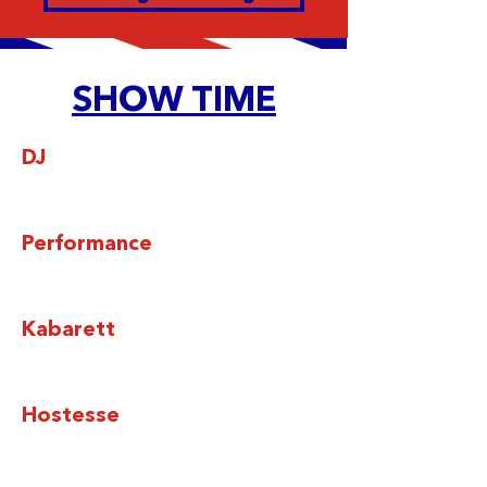
B
O
N
J
O
U
SHOW TIME
R
DJ
Performance
Kabarett
Hostesse