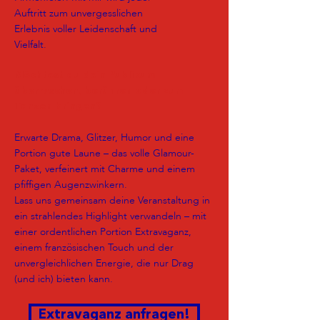
Auftritt zum unvergesslichen
Erlebnis voller Leidenschaft und
Vielfalt.
Möchtest du dein Publikum
überraschen, berühren oder zum
Tanzen bringen?
Erwarte Drama, Glitzer, Humor und eine
Portion gute Laune – das volle Glamour-
Paket, verfeinert mit Charme und einem
pfiffigen Augenzwinkern.
Lass uns gemeinsam deine Veranstaltung in
ein strahlendes Highlight verwandeln – mit
einer ordentlichen Portion Extravaganz,
einem französischen Touch und der
unvergleichlichen Energie, die nur Drag
(und ich) bieten kann.
Extravaganz anfragen!