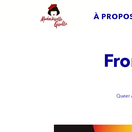
À PROPO
Fro
Queer A