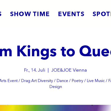
S
SHOW TIME
EVENTS
SPOT
m Kings to Que
Fr., 14. Juli
  |  
JOE&JOE Vienna
rts Event / Drag Art Diversity / Dance / Poetry / Live Music / F
Design